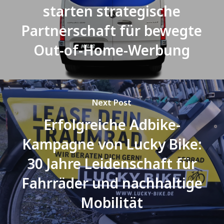
starten strategische
Partnerschaft für bewegte
Out-of-Home-Werbung
Next Post
Erfolgreiche Adbike-
Kampagne von Lucky Bike:
30 Jahre Leidenschaft für
Fahrräder und nachhaltige
Mobilität