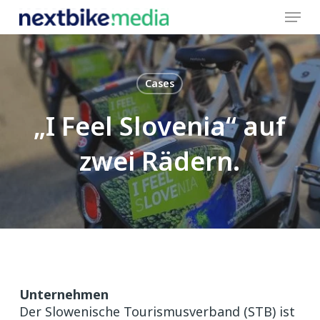
Skip
Menu
to
main
content
Cases
„I Feel Slovenia“ auf
zwei Rädern.
Unternehmen
Der Slowenische Tourismusverband (STB) ist